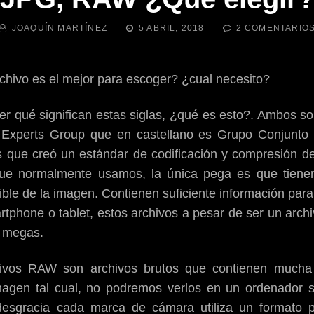
BY
PUBLICADA
JOAQUÍN MARTÍNEZ
5 ABRIL, 2018
2 COMENTARIO
EL
chivo es el mejor para escoger? ¿cual necesito?
r qué significan estas siglas, ¿qué es esto?. Ambos 
c Experts Group que en castellano es Grupo Conjunto 
que creó un estándar de codificación y compresión de
ue normalmente usamos, la única pega es que tienen 
ible de la imagen. Contienen suficiente información pa
artphone o tablet, estos archivos a pesar de ser un arc
 megas.
hivos RAW son archivos brutos que contienen mucha
agen tal cual, no podremos verlos en un ordenador s
desgracia cada marca de cámara utiliza un formato 