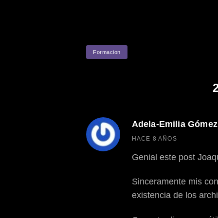
ETIQUETAS
Formacion
Adela-Emilia Gómez
dice:
HACE 8 AÑOS
Genial este post Joaq
Sinceramente mis cono
existencia de los arc