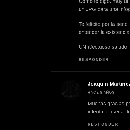
Como te digo, muy útil
un JPG para una infogr
Te felicito por la sen
entender la existencia
UN afectuoso saludo
RESPONDER
Joaquín Martíne
dice:
HACE 8 AÑOS
Muchas gracias po
intentar enseñar l
RESPONDER